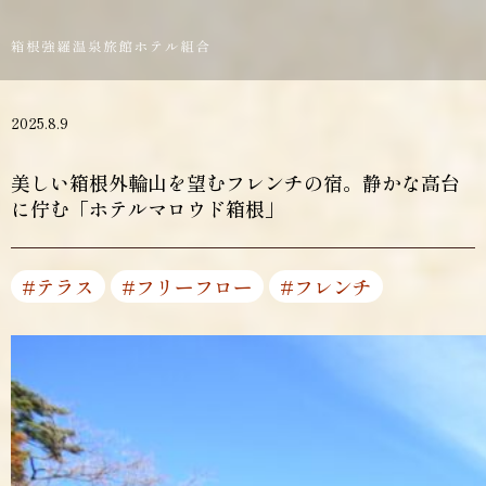
2025.8.9
美しい箱根外輪山を望むフレンチの宿。静かな高台
に佇む「ホテルマロウド箱根」
#テラス
#フリーフロー
#フレンチ