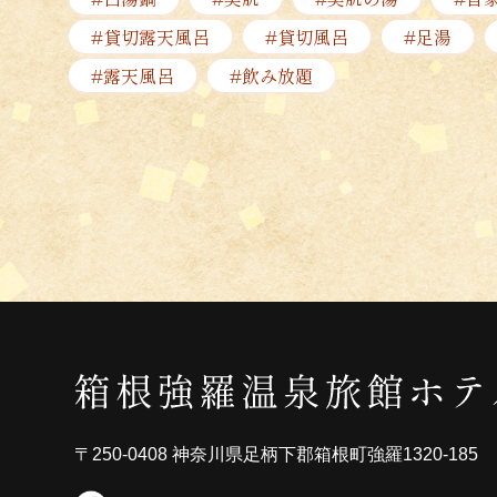
#貸切露天風呂
#貸切風呂
#足湯
#露天風呂
#飲み放題
〒250-0408 神奈川県足柄下郡箱根町強羅1320-185