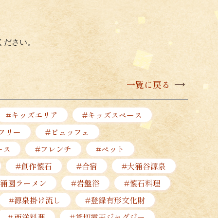
ください。
一覧に戻る
#キッズエリア
#キッズスペース
フリー
#ビュッフェ
ース
#フレンチ
#ペット
#創作懐石
#合宿
#大涌谷源泉
小涌園ラーメン
#岩盤浴
#懐石料理
#源泉掛け流し
#登録有形文化財
＃西洋料理
#貸切露天ジャグジー