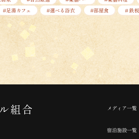
#足湯カフェ
#選べる浴衣
#部屋食
＃鉄板
メディア一覧
宿泊施設一覧