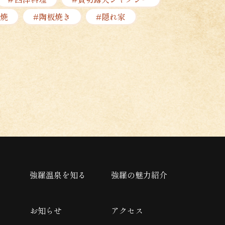
焼
#陶板焼き
#隠れ家
強羅温泉を知る
強羅の魅力紹介
お知らせ
アクセス