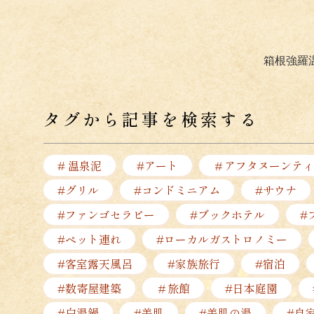
箱根強羅
タグから記事を検索する
# 温泉泥
#アート
＃アフタヌーンティ
#グリル
#コンドミニアム
#サウナ
#ファンゴセラピー
#ブックホテル
#
#ペット連れ
#ローカルガストロノミー
#客室露天風呂
#家族旅行
#宿泊
#数寄屋建築
＃旅館
#日本庭園
#白湯鍋
#美肌
#美肌の湯
#自