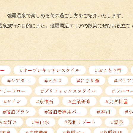
強羅温泉で楽しめる旬の過ごし方をご紹介いたします。
温泉旅行の目的にまた、強羅周辺エリアの散策にぜひお役立て
ー
#オープンキッチンスタイル
#おこもり宿
#シアター
#テラス
#にごり湯
#バリア
フリーフロー
#プリフィックススタイル
＃フルコ
#ワイン
#京懐石
#企業研修
#会席料理
#宿泊プラン
#宿泊者専用バー
＃寿司
#
#本好き
#枯山水
#温和リゾート
#温泉
家源泉
#自然厳選
#薬膳バー
#薬膳料理