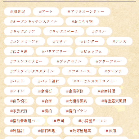
# 温泉泥
#アート
＃アフタヌーンティー
#オープンキッチンスタイル
#おこもり宿
#キッズエリア
#キッズスペース
#グリル
#コンドミニアム
#サウナ
#シアター
#テラス
#にごり湯
#バリアフリー
#ビュッフェ
#ファンゴセラピー
#ブックホテル
#フリーフロー
#プリフィックススタイル
＃フルコース
#フレンチ
#ペット
#ペット連れ
#ローカルガストロノミー
#ワイン
#京懐石
#企業研修
#会席料理
#創作懐石
#合宿
#大涌谷源泉
#客室露天風呂
#家族旅行
#宿泊
#宿泊プラン
#宿泊者専用バー
＃寿司
#小涌園ラーメン
#岩盤浴
#懐石料理
#数寄屋建築
＃旅館