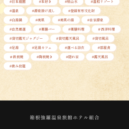
#日本庭園
#本好き
#枯山水
#温和リゾート
#温泉
#源泉掛け流し
#登録有形文化財
#白湯鍋
#美肌
#美肌の湯
#自家源泉
#自然厳選
#薬膳バー
#薬膳料理
＃西洋料理
#貸切露天ジャグジー
#貸切露天風呂
#貸切風呂
#足湯
#足湯カフェ
#選べる浴衣
#部屋食
＃鉄板焼
#陶板焼き
#隠れ家
#露天風呂
#飲み放題