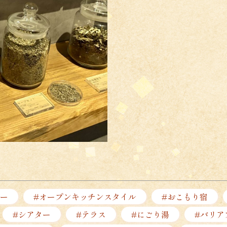
ー
#オープンキッチンスタイル
#おこもり宿
#シアター
#テラス
#にごり湯
#バリア