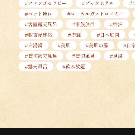
#ファンゴセラピー
#ブックホテル
#
#ペット連れ
#ローカルガストロノミー
#客室露天風呂
#家族旅行
#宿泊
#数寄屋建築
＃旅館
#日本庭園
#白湯鍋
#美肌
#美肌の湯
#自
#貸切露天風呂
#貸切風呂
#足湯
#露天風呂
#飲み放題