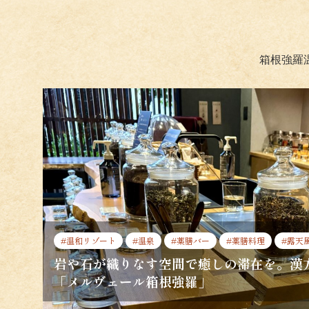
箱根強羅
#温和リゾート
#温泉
#薬膳バー
#薬膳料理
#露天
岩や石が織りなす空間で癒しの滞在を。漢
「メルヴェール箱根強羅」