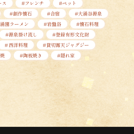
ース
#フレンチ
#ペット
#創作懐石
#合宿
#大涌谷源泉
小涌園ラーメン
#岩盤浴
#懐石料理
#源泉掛け流し
#登録有形文化財
＃西洋料理
#貸切露天ジャグジー
焼
#陶板焼き
#隠れ家