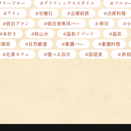
フリーフロー
#プリフィックススタイル
＃フルコ
#ワイン
#京懐石
#企業研修
#会席料理
#宿泊プラン
#宿泊者専用バー
＃寿司
#
#本好き
#枯山水
#温和リゾート
#温泉
家源泉
#自然厳選
#薬膳バー
#薬膳料理
#足湯カフェ
#選べる浴衣
#部屋食
＃鉄板