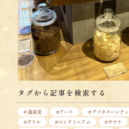
タグから記事を検索する
# 温泉泥
#アート
＃アフタヌーンティ
#グリル
#コンドミニアム
#サウナ