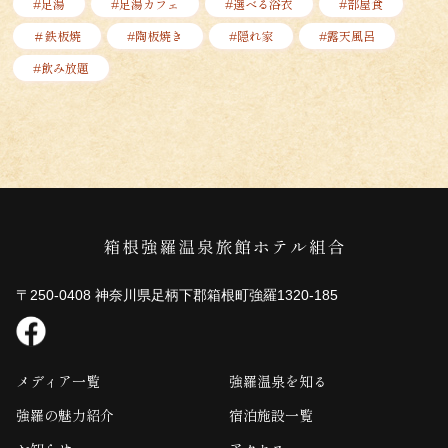
#足湯
#足湯カフェ
#選べる浴衣
#部屋食
＃鉄板焼
#陶板焼き
#隠れ家
#露天風呂
#飲み放題
〒250-0408 神奈川県足柄下郡箱根町強羅1320-185
メディア一覧
強羅温泉を知る
強羅の魅力紹介
宿泊施設一覧