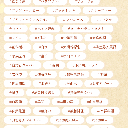
#にごり湯
#バリアフリー
#ビュッフェ
#ファンゴセラピー
#ブックホテル
#フリーフロー
#プリフィックススタイル
＃フルコース
#フレンチ
#ペット
#ペット連れ
#ローカルガストロノミー
#ワイン
#京懐石
#企業研修
#会席料理
#創作懐石
#合宿
#大涌谷源泉
#客室露天風呂
#家族旅行
#宿泊
#宿泊プラン
#宿泊者専用バー
＃寿司
#小涌園ラーメン
#岩盤浴
#懐石料理
#数寄屋建築
＃旅館
#日本庭園
#本好き
#枯山水
#温和リゾート
#温泉
#源泉掛け流し
#登録有形文化財
#白湯鍋
#美肌
#美肌の湯
#自家源泉
#自然厳選
#薬膳バー
#薬膳料理
＃西洋料理
#貸切露天ジャグジー
#貸切露天風呂
#貸切風呂