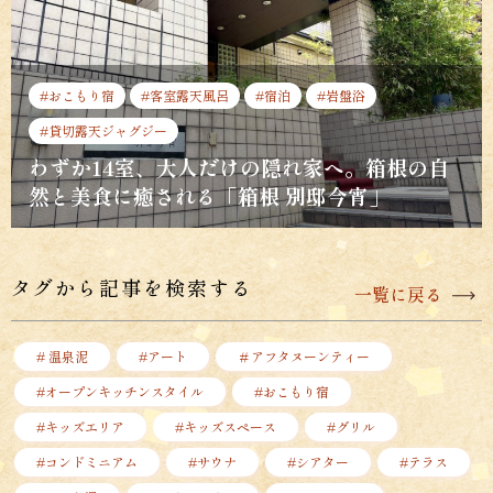
#おこもり宿
#客室露天風呂
#宿泊
#岩盤浴
#貸切露天ジャグジー
わずか14室、大人だけの隠れ家へ。箱根の自
然と美食に癒される「箱根 別邸今宵」
タグから記事を検索する
一覧に戻る
# 温泉泥
#アート
＃アフタヌーンティー
#オープンキッチンスタイル
#おこもり宿
#キッズエリア
#キッズスペース
#グリル
#コンドミニアム
#サウナ
#シアター
#テラス