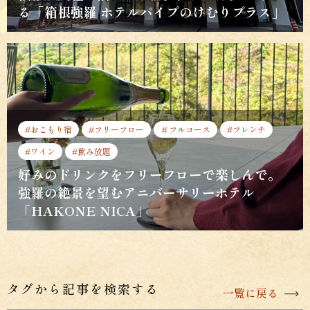
る「箱根強羅 ホテルパイプのけむりプラス」
#おこもり宿
#フリーフロー
＃フルコース
#フレンチ
#ワイン
#飲み放題
好みのドリンクをフリーフローで楽しんで。
強羅の絶景を望むアニバーサリーホテル
「HAKONE NICA」
タグから記事を検索する
一覧に戻る