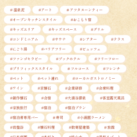
# 温泉泥
#アート
＃アフタヌーンティー
#オープンキッチンスタイル
#おこもり宿
#キッズエリア
#キッズスペース
#グリル
#コンドミニアム
#サウナ
#シアター
#テラス
#にごり湯
#バリアフリー
#ビュッフェ
#ファンゴセラピー
#ブックホテル
#フリーフロー
#プリフィックススタイル
＃フルコース
#フレンチ
#ペット
#ペット連れ
#ローカルガストロノミー
#ワイン
#京懐石
#企業研修
#会席料理
#創作懐石
#合宿
#大涌谷源泉
#客室露天風呂
#家族旅行
#宿泊
#宿泊プラン
#宿泊者専用バー
＃寿司
#小涌園ラーメン
#岩盤浴
#懐石料理
#数寄屋建築
＃旅館
#日本庭園
#本好き
#枯山水
#温和リゾート