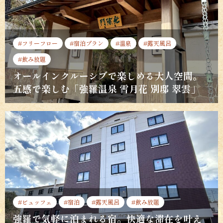
#フリーフロー
#宿泊プラン
#温泉
#露天風呂
#飲み放題
オールインクルーシブで楽しめる大人空間。
五感で楽しむ「強羅温泉 雪月花 別邸 翠雲」
#ビュッフェ
#宿泊
#露天風呂
#飲み放題
強羅で気軽に泊まれる宿。快適な滞在を叶え