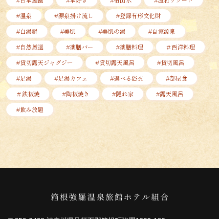
#温泉
#源泉掛け流し
#登録有形文化財
#白湯鍋
#美肌
#美肌の湯
#自家源泉
#自然厳選
#薬膳バー
#薬膳料理
＃西洋料理
#貸切露天ジャグジー
#貸切露天風呂
#貸切風呂
#足湯
#足湯カフェ
#選べる浴衣
#部屋食
＃鉄板焼
#陶板焼き
#隠れ家
#露天風呂
#飲み放題