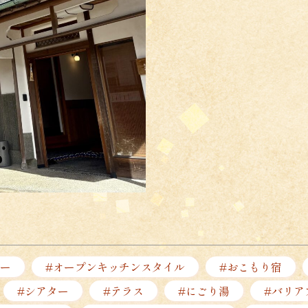
ー
#オープンキッチンスタイル
#おこもり宿
#シアター
#テラス
#にごり湯
#バリア