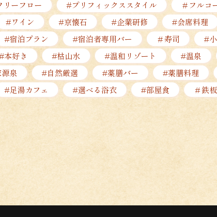
フリーフロー
#プリフィックススタイル
＃フルコ
#ワイン
#京懐石
#企業研修
#会席料理
#宿泊プラン
#宿泊者専用バー
＃寿司
#
#本好き
#枯山水
#温和リゾート
#温泉
家源泉
#自然厳選
#薬膳バー
#薬膳料理
#足湯カフェ
#選べる浴衣
#部屋食
＃鉄板