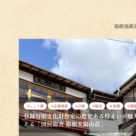
箱根強羅
#にごり湯
#企業研修
#合宿
#宿泊
＃旅館
#登
登録有形文化財指定の歴史ある佇まいが魅
える「国民宿舎 箱根太陽山荘」