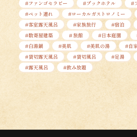
#ファンゴセラピー
#ブックホテル
#
#ペット連れ
#ローカルガストロノミー
#客室露天風呂
#家族旅行
#宿泊
#数寄屋建築
＃旅館
#日本庭園
#白湯鍋
#美肌
#美肌の湯
#自
#貸切露天風呂
#貸切風呂
#足湯
#露天風呂
#飲み放題