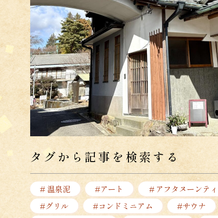
タグから記事を検索する
# 温泉泥
#アート
＃アフタヌーンティ
#グリル
#コンドミニアム
#サウナ