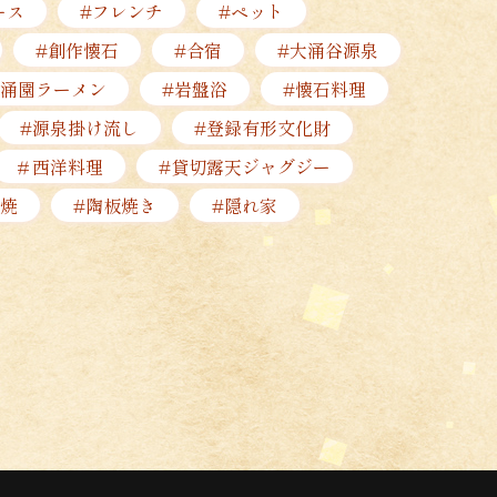
ース
#フレンチ
#ペット
#創作懐石
#合宿
#大涌谷源泉
小涌園ラーメン
#岩盤浴
#懐石料理
#源泉掛け流し
#登録有形文化財
＃西洋料理
#貸切露天ジャグジー
焼
#陶板焼き
#隠れ家