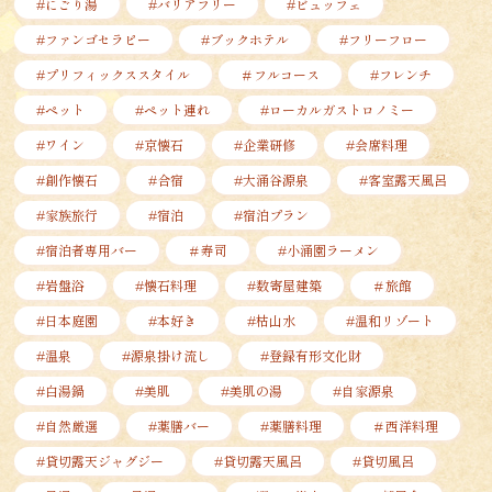
#にごり湯
#バリアフリー
#ビュッフェ
#ファンゴセラピー
#ブックホテル
#フリーフロー
#プリフィックススタイル
＃フルコース
#フレンチ
#ペット
#ペット連れ
#ローカルガストロノミー
#ワイン
#京懐石
#企業研修
#会席料理
#創作懐石
#合宿
#大涌谷源泉
#客室露天風呂
#家族旅行
#宿泊
#宿泊プラン
#宿泊者専用バー
＃寿司
#小涌園ラーメン
#岩盤浴
#懐石料理
#数寄屋建築
＃旅館
#日本庭園
#本好き
#枯山水
#温和リゾート
#温泉
#源泉掛け流し
#登録有形文化財
#白湯鍋
#美肌
#美肌の湯
#自家源泉
#自然厳選
#薬膳バー
#薬膳料理
＃西洋料理
#貸切露天ジャグジー
#貸切露天風呂
#貸切風呂