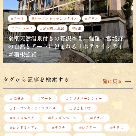
#アート
#オープンキッチンスタイル
#グリル
＃フルコース
#客室露天風呂
#宿泊
全室天然温泉付きの贅沢空間。強羅・宮城野
の自然とアートに包まれる「ホテルインディ
ゴ箱根強羅」
タグから記事を検索する
一覧に戻る
# 温泉泥
#アート
＃アフタヌーンティー
#オープンキッチンスタイル
#おこもり宿
#キッズエリア
#キッズスペース
#グリル
#コンドミニアム
#サウナ
#シアター
#テラス